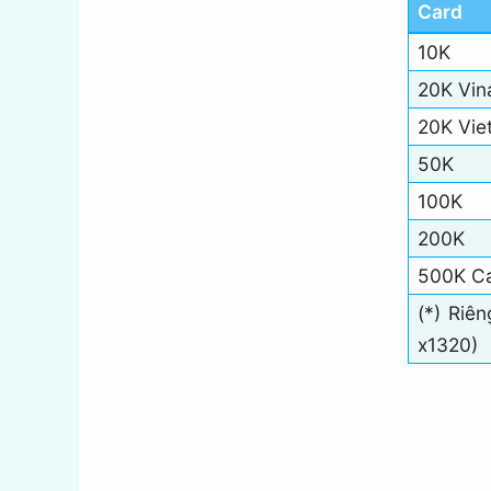
Card
10K
20K Vin
20K Viet
50K
100K
200K
500K Ca
(*) Riê
x1320)