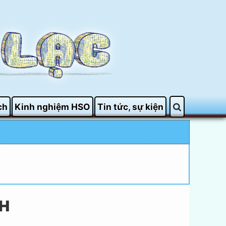
ch
Kinh nghiệm HSO
Tin tức, sự kiện
PH