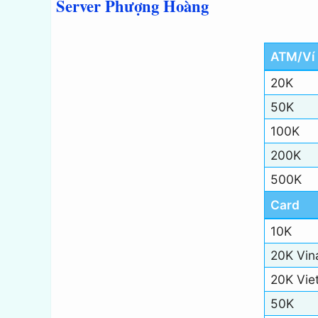
Server Phượng Hoàng
ATM/Ví 
20K
50K
100K
200K
500K
Card
10K
20K Vin
20K Viet
50K