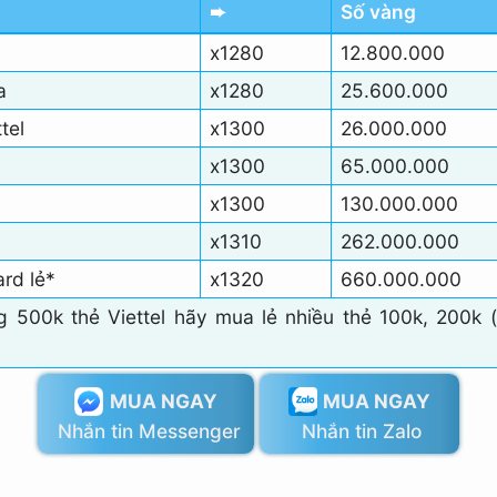
➨
Số vàng
x1280
12.800.000
a
x1280
25.600.000
tel
x1300
26.000.000
x1300
65.000.000
x1300
130.000.000
x1310
262.000.000
rd lẻ*
x1320
660.000.000
ng 500k thẻ Viettel hãy mua lẻ nhiều thẻ 100k, 200k (
MUA NGAY
MUA NGAY
Nhắn tin Messenger
Nhắn tin Zalo