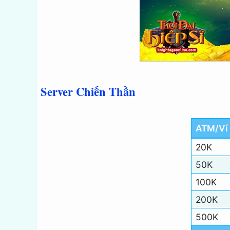
Server Chiến Thần
ATM/Ví 
20K
50K
100K
200K
500K