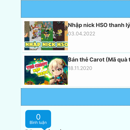
Nhập nick HSO thanh l
03.04.2022
Bán thẻ Carot (Mã quà 
18.11.2020
0
Bình luận