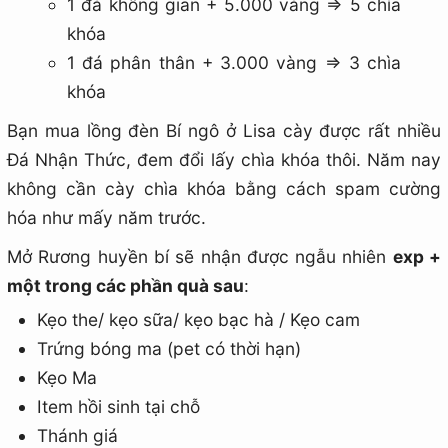
1 đá không gian + 5.000 vàng => 5 chìa
khóa
1 đá phân thân + 3.000 vàng => 3 chìa
khóa
Bạn mua lồng đèn Bí ngô ở Lisa cày được rất nhiều
Đá Nhận Thức, đem đổi lấy chìa khóa thôi. Năm nay
không cần cày chìa khóa bằng cách spam cường
hóa như mấy năm trước.
Mở Rương huyền bí sẽ nhận được ngẫu nhiên
exp +
một trong các phần quà sau
:
Kẹo the/ kẹo sữa/ kẹo bạc hà / Kẹo cam
Trứng bóng ma (pet có thời hạn)
Kẹo Ma
Item hồi sinh tại chỗ
Thánh giá