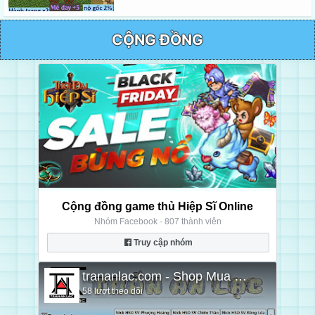
CỘNG ĐỒNG
Cộng đồng game thủ Hiệp Sĩ Online
Nhóm Facebook · 807 thành viên
Truy cập nhóm
trananlac.com - Shop Mua bán Game Hiệp sĩ Online - HSO
58 lượt theo dõi