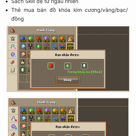
Sách Skill đệ tử ngẫu nhiên
Thẻ mua bán đồ khóa kim cương/vàng/bạc/
đồng