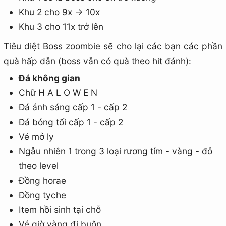
Khu 2 cho 9x -> 10x
Khu 3 cho 11x trở lên
Tiêu diệt Boss zoombie sẽ cho lại các bạn các phần
quà hấp dẫn (boss vẫn có quà theo hit đánh):
Đá không gian
Chữ H A L O W E N
Đá ánh sáng cấp 1 - cấp 2
Đá bóng tối cấp 1 - cấp 2
Vé mở ly
Ngẫu nhiên 1 trong 3 loại rương tím - vàng - đỏ
theo level
Đồng horae
Đồng tyche
Item hồi sinh tại chỗ
Vé giờ vàng đi buôn