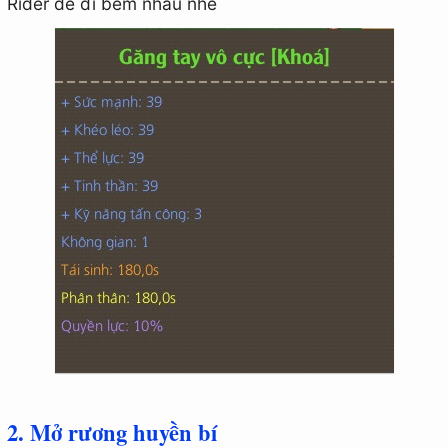
Rider để đi bem nhau nhé
2. Mở rương huyền bí