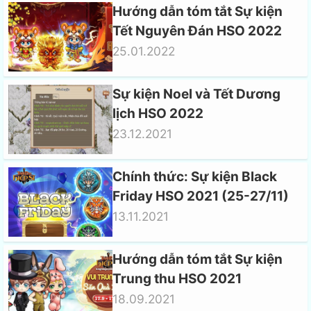
Hướng dẫn tóm tắt Sự kiện
Tết Nguyên Đán HSO 2022
25.01.2022
Sự kiện Noel và Tết Dương
lịch HSO 2022
23.12.2021
Chính thức: Sự kiện Black
Friday HSO 2021 (25-27/11)
13.11.2021
Hướng dẫn tóm tắt Sự kiện
Trung thu HSO 2021
18.09.2021