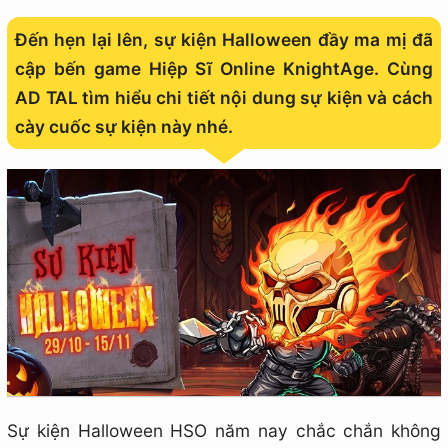
Đến hẹn lại lên, sự kiện Halloween đầy ma mị đã
cập bến game Hiệp Sĩ Online KnightAge. Cùng
AD TAL tìm hiểu chi tiết nội dung sự kiện và cách
cày cuốc sự kiện này nhé.
Sự kiện Halloween HSO năm nay chắc chắn không