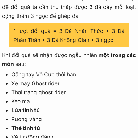
để đổi quà ta cần thu thập được 3 đá cày mỗi loại,
cộng thêm 3 ngọc để ghép đá
1 lượt đổi quà = 3 Đá Nhận Thức + 3 Đá
Phân Thân + 3 Đá Không Gian + 3 ngọc
Khi đổi quà sẽ nhận được ngẫu nhiên
một trong các
món
sau:
Găng tay Vô Cực thời hạn
Xe máy Ghost rider
Thời trang ghost rider
Kẹo ma
Lửa tinh tú
Rương vàng
Thẻ tinh tú
Vé tự động đánh